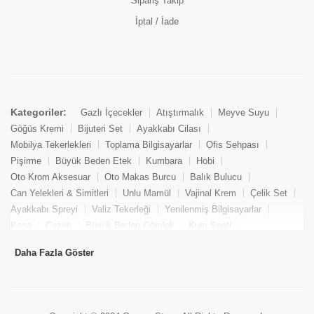
Sipariş Takip
İptal / İade
Kategoriler:
Gazlı İçecekler
Atıştırmalık
Meyve Suyu
Göğüs Kremi
Bijuteri Set
Ayakkabı Cilası
Mobilya Tekerlekleri
Toplama Bilgisayarlar
Ofis Sehpası
Pişirme
Büyük Beden Etek
Kumbara
Hobi
Oto Krom Aksesuar
Oto Makas Burcu
Balık Bulucu
Can Yelekleri & Simitleri
Unlu Mamül
Vajinal Krem
Çelik Set
Ayakkabı Spreyi
Valiz Tekerleği
Yenilenmiş Bilgisayarlar
Kasa
Cezve
Büyük Beden Gömlek
Kum Saati
Yemek Kitabı
Pandizod
Oto Hortum
Balıkçı Taburesi
Daha Fazla Göster
Tekne Bağlama & Demirleme
Kuru Pasta
Penis Kremi
Elmas Set & Takım
Ayakkabı Bakım Süngeri
Boya
Yenilenmiş Mini Masaüstü Bilgisayar
Keson
Tava
Büyük Beden Abiye Elbise
Uzaktan Kumandalı Araçlar