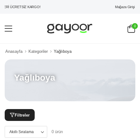
Mağaza Girişi
ZERİ ÜCRETSİZ KARGO!
0
Anasayfa
Kategoriler
Yağlıboya
Yağlıboya
Filtreler
0 ürün