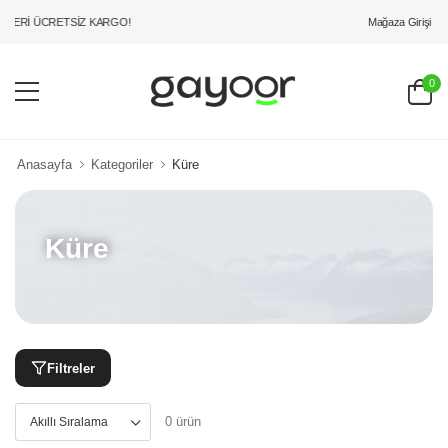
Mağaza Girişi
ZERİ ÜCRETSİZ KARGO!
0
Anasayfa
Kategoriler
Küre
Küre
Filtreler
0 ürün