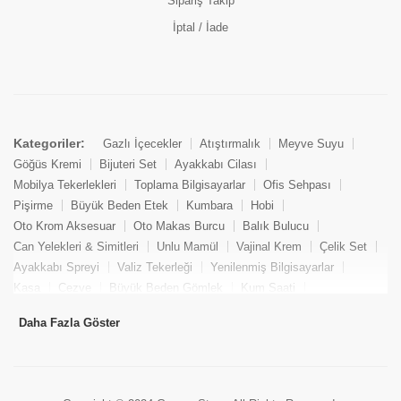
Sipariş Takip
İptal / İade
Kategoriler:
Gazlı İçecekler
Atıştırmalık
Meyve Suyu
Göğüs Kremi
Bijuteri Set
Ayakkabı Cilası
Mobilya Tekerlekleri
Toplama Bilgisayarlar
Ofis Sehpası
Pişirme
Büyük Beden Etek
Kumbara
Hobi
Oto Krom Aksesuar
Oto Makas Burcu
Balık Bulucu
Can Yelekleri & Simitleri
Unlu Mamül
Vajinal Krem
Çelik Set
Ayakkabı Spreyi
Valiz Tekerleği
Yenilenmiş Bilgisayarlar
Kasa
Cezve
Büyük Beden Gömlek
Kum Saati
Yemek Kitabı
Pandizod
Oto Hortum
Balıkçı Taburesi
Daha Fazla Göster
Tekne Bağlama & Demirleme
Kuru Pasta
Penis Kremi
Elmas Set & Takım
Ayakkabı Bakım Süngeri
Boya
Yenilenmiş Mini Masaüstü Bilgisayar
Keson
Tava
Büyük Beden Abiye Elbise
Uzaktan Kumandalı Araçlar