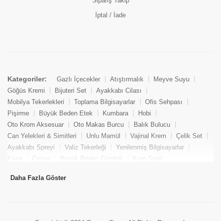
Sipariş Takip
İptal / İade
Kategoriler:
Gazlı İçecekler
Atıştırmalık
Meyve Suyu
Göğüs Kremi
Bijuteri Set
Ayakkabı Cilası
Mobilya Tekerlekleri
Toplama Bilgisayarlar
Ofis Sehpası
Pişirme
Büyük Beden Etek
Kumbara
Hobi
Oto Krom Aksesuar
Oto Makas Burcu
Balık Bulucu
Can Yelekleri & Simitleri
Unlu Mamül
Vajinal Krem
Çelik Set
Ayakkabı Spreyi
Valiz Tekerleği
Yenilenmiş Bilgisayarlar
Kasa
Cezve
Büyük Beden Gömlek
Kum Saati
Yemek Kitabı
Pandizod
Oto Hortum
Balıkçı Taburesi
Daha Fazla Göster
Tekne Bağlama & Demirleme
Kuru Pasta
Penis Kremi
Elmas Set & Takım
Ayakkabı Bakım Süngeri
Boya
Yenilenmiş Mini Masaüstü Bilgisayar
Keson
Tava
Büyük Beden Abiye Elbise
Uzaktan Kumandalı Araçlar