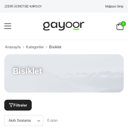
Mağaza Girişi
L ÜZERİ ÜCRETSİZ KARGO!
0
Anasayfa
Kategoriler
Bisiklet
Bisiklet
Filtreler
0 ürün