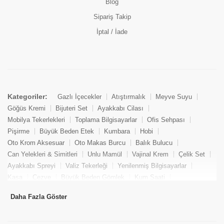
Blog
Sipariş Takip
İptal / İade
Kategoriler:
Gazlı İçecekler
Atıştırmalık
Meyve Suyu
Göğüs Kremi
Bijuteri Set
Ayakkabı Cilası
Mobilya Tekerlekleri
Toplama Bilgisayarlar
Ofis Sehpası
Pişirme
Büyük Beden Etek
Kumbara
Hobi
Oto Krom Aksesuar
Oto Makas Burcu
Balık Bulucu
Can Yelekleri & Simitleri
Unlu Mamül
Vajinal Krem
Çelik Set
Ayakkabı Spreyi
Valiz Tekerleği
Yenilenmiş Bilgisayarlar
Kasa
Cezve
Büyük Beden Gömlek
Kum Saati
Yemek Kitabı
Pandizod
Oto Hortum
Balıkçı Taburesi
Daha Fazla Göster
Tekne Bağlama & Demirleme
Kuru Pasta
Penis Kremi
Elmas Set & Takım
Ayakkabı Bakım Süngeri
Boya
Yenilenmiş Mini Masaüstü Bilgisayar
Keson
Tava