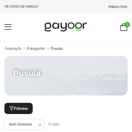
Mağaza Girişi
ZERİ ÜCRETSİZ KARGO!
0
Anasayfa
Kategoriler
Pusula
Pusula
Filtreler
0 ürün