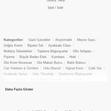
Sipariş Takip
İptal / İade
Kategoriler:
Gazlı İçecekler
Atıştırmalık
Meyve Suyu
Göğüs Kremi
Bijuteri Set
Ayakkabı Cilası
Mobilya Tekerlekleri
Toplama Bilgisayarlar
Ofis Sehpası
Pişirme
Büyük Beden Etek
Kumbara
Hobi
Oto Krom Aksesuar
Oto Makas Burcu
Balık Bulucu
Can Yelekleri & Simitleri
Unlu Mamül
Vajinal Krem
Çelik Set
Ayakkabı Spreyi
Valiz Tekerleği
Yenilenmiş Bilgisayarlar
Kasa
Cezve
Büyük Beden Gömlek
Kum Saati
Yemek Kitabı
Pandizod
Oto Hortum
Balıkçı Taburesi
Daha Fazla Göster
Tekne Bağlama & Demirleme
Kuru Pasta
Penis Kremi
Elmas Set & Takım
Ayakkabı Bakım Süngeri
Boya
Yenilenmiş Mini Masaüstü Bilgisayar
Keson
Tava
Büyük Beden Abiye Elbise
Uzaktan Kumandalı Araçlar