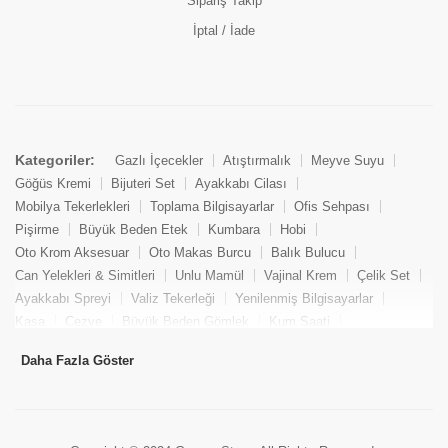
Sipariş Takip
İptal / İade
Kategoriler:
Gazlı İçecekler
Atıştırmalık
Meyve Suyu
Göğüs Kremi
Bijuteri Set
Ayakkabı Cilası
Mobilya Tekerlekleri
Toplama Bilgisayarlar
Ofis Sehpası
Pişirme
Büyük Beden Etek
Kumbara
Hobi
Oto Krom Aksesuar
Oto Makas Burcu
Balık Bulucu
Can Yelekleri & Simitleri
Unlu Mamül
Vajinal Krem
Çelik Set
Ayakkabı Spreyi
Valiz Tekerleği
Yenilenmiş Bilgisayarlar
Kasa
Cezve
Büyük Beden Gömlek
Kum Saati
Yemek Kitabı
Pandizod
Oto Hortum
Balıkçı Taburesi
Daha Fazla Göster
Tekne Bağlama & Demirleme
Kuru Pasta
Penis Kremi
Elmas Set & Takım
Ayakkabı Bakım Süngeri
Boya
Yenilenmiş Mini Masaüstü Bilgisayar
Keson
Tava
Büyük Beden Abiye Elbise
Uzaktan Kumandalı Araçlar