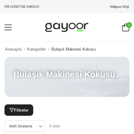
Mağaza Girişi
ZERİ ÜCRETSİZ KARGO!
0
Anasayfa
Kategoriler
Bulaşık Makinesi Kokusu
Bulaşık Makinesi Kokusu
Filtreler
0 ürün