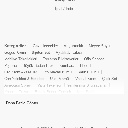
Sipariş Takip
İptal / İade
Kategoriler:
Gazlı İçecekler
Atıştırmalık
Meyve Suyu
Göğüs Kremi
Bijuteri Set
Ayakkabı Cilası
Mobilya Tekerlekleri
Toplama Bilgisayarlar
Ofis Sehpası
Pişirme
Büyük Beden Etek
Kumbara
Hobi
Oto Krom Aksesuar
Oto Makas Burcu
Balık Bulucu
Can Yelekleri & Simitleri
Unlu Mamül
Vajinal Krem
Çelik Set
Ayakkabı Spreyi
Valiz Tekerleği
Yenilenmiş Bilgisayarlar
Kasa
Cezve
Büyük Beden Gömlek
Kum Saati
Yemek Kitabı
Pandizod
Oto Hortum
Balıkçı Taburesi
Daha Fazla Göster
Tekne Bağlama & Demirleme
Kuru Pasta
Penis Kremi
Elmas Set & Takım
Ayakkabı Bakım Süngeri
Boya
Yenilenmiş Mini Masaüstü Bilgisayar
Keson
Tava
Büyük Beden Abiye Elbise
Uzaktan Kumandalı Araçlar