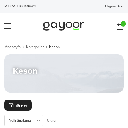
Mağaza Girişi
ERİ ÜCRETSİZ KARGO!
0
Anasayfa
Kategoriler
Keson
Keson
Filtreler
0 ürün