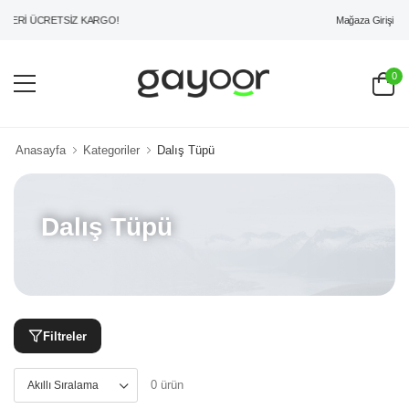
Mağaza Girişi
ZERİ ÜCRETSİZ KARGO!
0
Anasayfa
Kategoriler
Dalış Tüpü
Dalış Tüpü
Filtreler
0 ürün