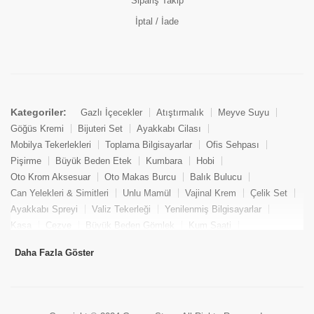
Sipariş Takip
İptal / İade
Kategoriler:
Gazlı İçecekler
Atıştırmalık
Meyve Suyu
Göğüs Kremi
Bijuteri Set
Ayakkabı Cilası
Mobilya Tekerlekleri
Toplama Bilgisayarlar
Ofis Sehpası
Pişirme
Büyük Beden Etek
Kumbara
Hobi
Oto Krom Aksesuar
Oto Makas Burcu
Balık Bulucu
Can Yelekleri & Simitleri
Unlu Mamül
Vajinal Krem
Çelik Set
Ayakkabı Spreyi
Valiz Tekerleği
Yenilenmiş Bilgisayarlar
Kasa
Cezve
Büyük Beden Gömlek
Kum Saati
Yemek Kitabı
Pandizod
Oto Hortum
Balıkçı Taburesi
Daha Fazla Göster
Tekne Bağlama & Demirleme
Kuru Pasta
Penis Kremi
Elmas Set & Takım
Ayakkabı Bakım Süngeri
Boya
Yenilenmiş Mini Masaüstü Bilgisayar
Keson
Tava
Büyük Beden Abiye Elbise
Uzaktan Kumandalı Araçlar