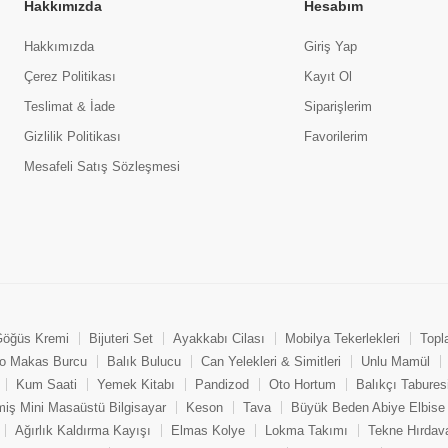
Hakkımızda
Hesabım
Hakkımızda
Giriş Yap
Çerez Politikası
Kayıt Ol
Teslimat & İade
Siparişlerim
Gizlilik Politikası
Favorilerim
Mesafeli Satış Sözleşmesi
öğüs Kremi
Bijuteri Set
Ayakkabı Cilası
Mobilya Tekerlekleri
Topl
o Makas Burcu
Balık Bulucu
Can Yelekleri & Simitleri
Unlu Mamül
Kum Saati
Yemek Kitabı
Pandizod
Oto Hortum
Balıkçı Tabures
miş Mini Masaüstü Bilgisayar
Keson
Tava
Büyük Beden Abiye Elbise
Ağırlık Kaldırma Kayışı
Elmas Kolye
Lokma Takımı
Tekne Hırdava