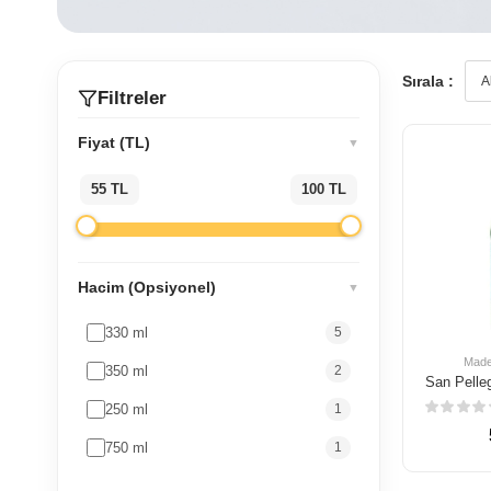
Sırala :
Filtreler
Fiyat (TL)
▼
55 TL
100 TL
Hacim (Opsiyonel)
▼
330 ml
5
Made
350 ml
2
250 ml
1
750 ml
1