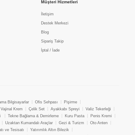
Müşteri Hizmetleri
İletişim
Destek Merkezi
Blog
Sipariş Takip
İptal / İade
ama Bilgisayarlar
Ofis Sehpası
Pişirme
Vajinal Krem
Çelik Set
Ayakkabı Spreyi
Valiz Tekerleği
i
Tekne Bağlama & Demirleme
Kuru Pasta
Penis Kremi
Uzaktan Kumandalı Araçlar
Gezi & Turizm
Oto Anten
tı ve Tesisatı
Yatırımlık Altın Bilezik