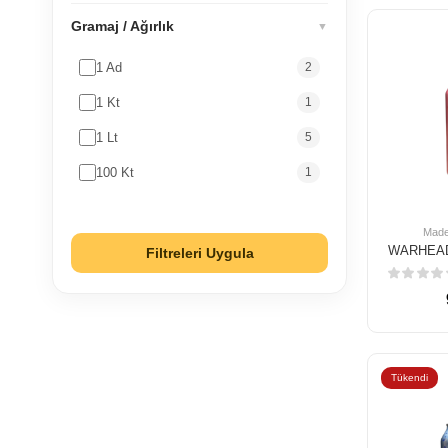
Gramaj / Ağırlık
▼
1 Ad
2
1 Kt
1
1 Lt
5
100 Kt
1
Made
Filtreleri Uygula
Tükendi