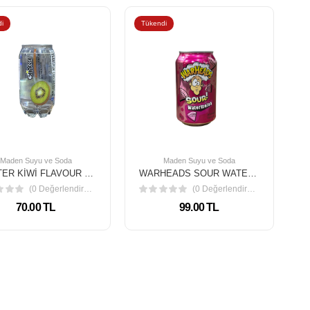
i
Tükendi
Maden Suyu ve Soda
Maden Suyu ve Soda
GLİNTER KİWİ FLAVOUR 350 ML
WARHEADS SOUR WATERMELON SODA 330 ML
(0 Değerlendirme)
(0 Değerlendirme)
70.00 TL
99.00 TL