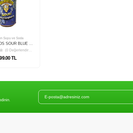
n Suyu ve Soda
WARHEADS SOUR BLUE RASPBERRY SODA 330 ML
(0 Değerlendirme)
99.00 TL
edinin.