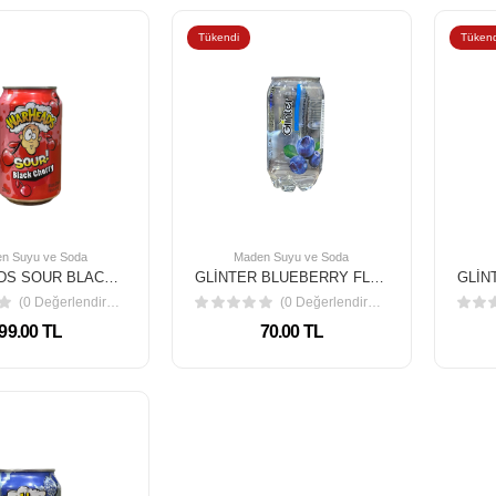
Tükendi
Tükend
n Suyu ve Soda
Maden Suyu ve Soda
WARHEADS SOUR BLACK CHERRY SODA 330 ML
GLİNTER BLUEBERRY FLAVOUR 350 ML
(0 Değerlendirme)
(0 Değerlendirme)
99.00 TL
70.00 TL