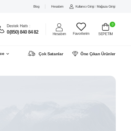
Blog
Hesabım
Kullanıcı Girişi
/
Mağaza Girişi
0
Destek Hattı :
0(850) 840 84 82
Favorilerim
Hesabım
SEPETİM
ce
Çok Satanlar
Öne Çıkan Ürünler