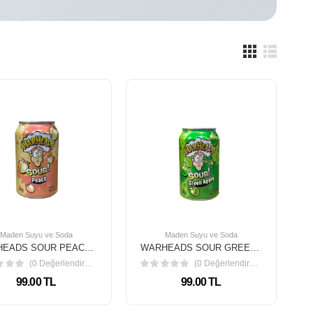
Maden Suyu ve Soda
Maden Suyu ve Soda
WARHEADS SOUR PEACH SODA 330 ML
WARHEADS SOUR GREEN APPLE SODA 330 ML
(0 Değerlendirme)
(0 Değerlendirme)
99.00 TL
99.00 TL