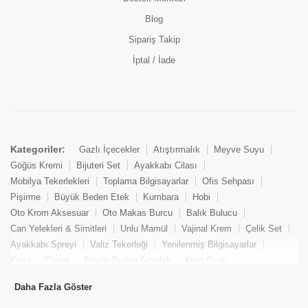
Blog
Sipariş Takip
İptal / İade
Kategoriler:
Gazlı İçecekler
Atıştırmalık
Meyve Suyu
Göğüs Kremi
Bijuteri Set
Ayakkabı Cilası
Mobilya Tekerlekleri
Toplama Bilgisayarlar
Ofis Sehpası
Pişirme
Büyük Beden Etek
Kumbara
Hobi
Oto Krom Aksesuar
Oto Makas Burcu
Balık Bulucu
Can Yelekleri & Simitleri
Unlu Mamül
Vajinal Krem
Çelik Set
Ayakkabı Spreyi
Valiz Tekerleği
Yenilenmiş Bilgisayarlar
Kasa
Cezve
Büyük Beden Gömlek
Kum Saati
Yemek Kitabı
Pandizod
Oto Hortum
Balıkçı Taburesi
Daha Fazla Göster
Tekne Bağlama & Demirleme
Kuru Pasta
Penis Kremi
Elmas Set & Takım
Ayakkabı Bakım Süngeri
Boya