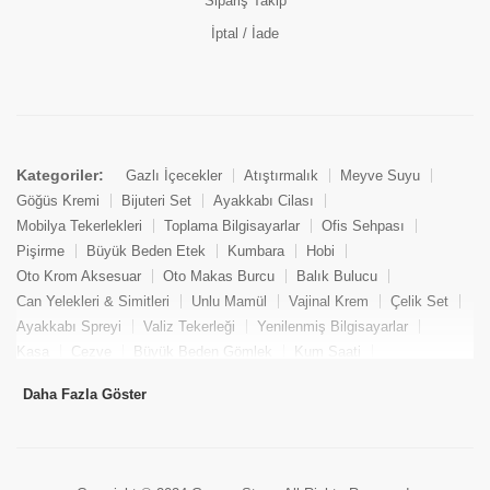
Sipariş Takip
İptal / İade
Kategoriler:
Gazlı İçecekler
Atıştırmalık
Meyve Suyu
Göğüs Kremi
Bijuteri Set
Ayakkabı Cilası
Mobilya Tekerlekleri
Toplama Bilgisayarlar
Ofis Sehpası
Pişirme
Büyük Beden Etek
Kumbara
Hobi
Oto Krom Aksesuar
Oto Makas Burcu
Balık Bulucu
Can Yelekleri & Simitleri
Unlu Mamül
Vajinal Krem
Çelik Set
Ayakkabı Spreyi
Valiz Tekerleği
Yenilenmiş Bilgisayarlar
Kasa
Cezve
Büyük Beden Gömlek
Kum Saati
Yemek Kitabı
Pandizod
Oto Hortum
Balıkçı Taburesi
Daha Fazla Göster
Tekne Bağlama & Demirleme
Kuru Pasta
Penis Kremi
Elmas Set & Takım
Ayakkabı Bakım Süngeri
Boya
Yenilenmiş Mini Masaüstü Bilgisayar
Keson
Tava
Büyük Beden Abiye Elbise
Uzaktan Kumandalı Araçlar