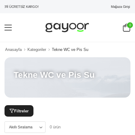
Mağaza Girişi
ZERİ ÜCRETSİZ KARGO!
0
Anasayfa
Kategoriler
Tekne WC ve Pis Su
Tekne WC ve Pis Su
Filtreler
0 ürün