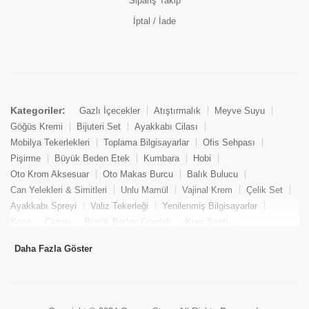
Sipariş Takip
İptal / İade
Kategoriler:
Gazlı İçecekler
Atıştırmalık
Meyve Suyu
Göğüs Kremi
Bijuteri Set
Ayakkabı Cilası
Mobilya Tekerlekleri
Toplama Bilgisayarlar
Ofis Sehpası
Pişirme
Büyük Beden Etek
Kumbara
Hobi
Oto Krom Aksesuar
Oto Makas Burcu
Balık Bulucu
Can Yelekleri & Simitleri
Unlu Mamül
Vajinal Krem
Çelik Set
Ayakkabı Spreyi
Valiz Tekerleği
Yenilenmiş Bilgisayarlar
Kasa
Cezve
Büyük Beden Gömlek
Kum Saati
Yemek Kitabı
Pandizod
Oto Hortum
Balıkçı Taburesi
Daha Fazla Göster
Tekne Bağlama & Demirleme
Kuru Pasta
Penis Kremi
Elmas Set & Takım
Ayakkabı Bakım Süngeri
Boya
Yenilenmiş Mini Masaüstü Bilgisayar
Keson
Tava
Büyük Beden Abiye Elbise
Uzaktan Kumandalı Araçlar