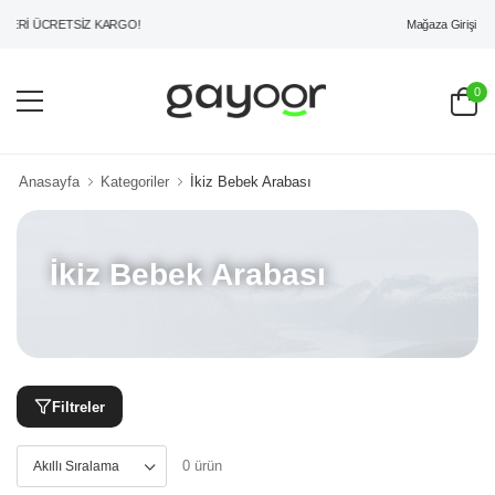
Mağaza Girişi
ERİ ÜCRETSİZ KARGO!
0
Anasayfa
Kategoriler
İkiz Bebek Arabası
İkiz Bebek Arabası
Filtreler
0 ürün