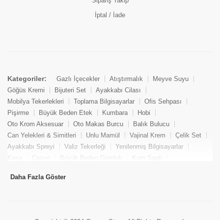
Sipariş Takip
İptal / İade
Kategoriler:
Gazlı İçecekler
Atıştırmalık
Meyve Suyu
Göğüs Kremi
Bijuteri Set
Ayakkabı Cilası
Mobilya Tekerlekleri
Toplama Bilgisayarlar
Ofis Sehpası
Pişirme
Büyük Beden Etek
Kumbara
Hobi
Oto Krom Aksesuar
Oto Makas Burcu
Balık Bulucu
Can Yelekleri & Simitleri
Unlu Mamül
Vajinal Krem
Çelik Set
Ayakkabı Spreyi
Valiz Tekerleği
Yenilenmiş Bilgisayarlar
Kasa
Cezve
Büyük Beden Gömlek
Kum Saati
Yemek Kitabı
Pandizod
Oto Hortum
Balıkçı Taburesi
Daha Fazla Göster
Tekne Bağlama & Demirleme
Kuru Pasta
Penis Kremi
Elmas Set & Takım
Ayakkabı Bakım Süngeri
Boya
Yenilenmiş Mini Masaüstü Bilgisayar
Keson
Tava
Büyük Beden Abiye Elbise
Uzaktan Kumandalı Araçlar