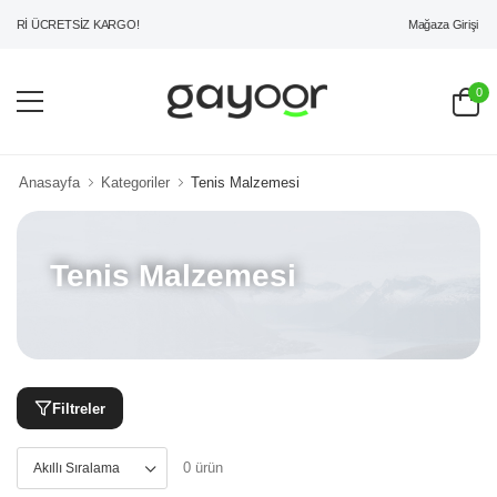
Mağaza Girişi
ERİ ÜCRETSİZ KARGO!
0
Anasayfa
Kategoriler
Tenis Malzemesi
Tenis Malzemesi
Filtreler
0 ürün