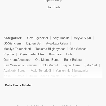
Sipariş Takip
İptal / İade
Kategoriler:
Gazlı İçecekler
Atıştırmalık
Meyve Suyu
Göğüs Kremi
Bijuteri Set
Ayakkabı Cilası
Mobilya Tekerlekleri
Toplama Bilgisayarlar
Ofis Sehpası
Pişirme
Büyük Beden Etek
Kumbara
Hobi
Oto Krom Aksesuar
Oto Makas Burcu
Balık Bulucu
Can Yelekleri & Simitleri
Unlu Mamül
Vajinal Krem
Çelik Set
Ayakkabı Spreyi
Valiz Tekerleği
Yenilenmiş Bilgisayarlar
Kasa
Cezve
Büyük Beden Gömlek
Kum Saati
Yemek Kitabı
Pandizod
Oto Hortum
Balıkçı Taburesi
Daha Fazla Göster
Tekne Bağlama & Demirleme
Kuru Pasta
Penis Kremi
Elmas Set & Takım
Ayakkabı Bakım Süngeri
Boya
Yenilenmiş Mini Masaüstü Bilgisayar
Keson
Tava
Büyük Beden Abiye Elbise
Uzaktan Kumandalı Araçlar