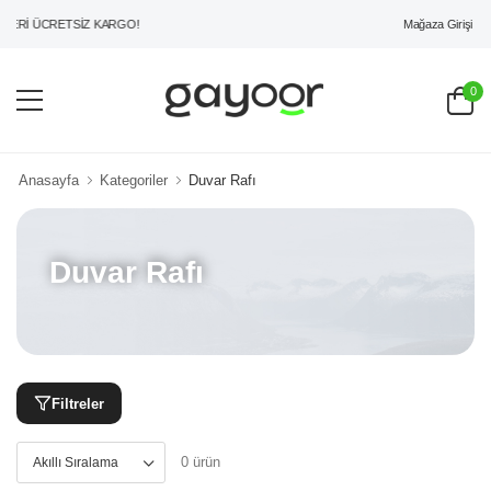
Mağaza Girişi
ERİ ÜCRETSİZ KARGO!
0
Anasayfa
Kategoriler
Duvar Rafı
Duvar Rafı
Filtreler
0 ürün