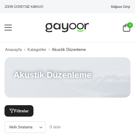
Mağaza Girişi
 ÜZERİ ÜCRETSİZ KARGO!
0
Anasayfa
Kategoriler
Akustik Düzenleme
Akustik Düzenleme
Filtreler
0 ürün