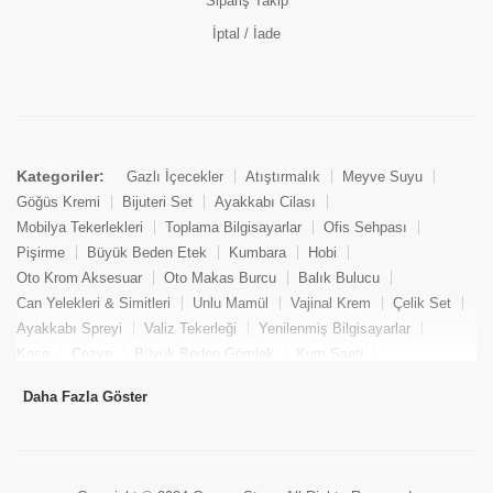
Sipariş Takip
İptal / İade
Kategoriler:
Gazlı İçecekler
Atıştırmalık
Meyve Suyu
Göğüs Kremi
Bijuteri Set
Ayakkabı Cilası
Mobilya Tekerlekleri
Toplama Bilgisayarlar
Ofis Sehpası
Pişirme
Büyük Beden Etek
Kumbara
Hobi
Oto Krom Aksesuar
Oto Makas Burcu
Balık Bulucu
Can Yelekleri & Simitleri
Unlu Mamül
Vajinal Krem
Çelik Set
Ayakkabı Spreyi
Valiz Tekerleği
Yenilenmiş Bilgisayarlar
Kasa
Cezve
Büyük Beden Gömlek
Kum Saati
Yemek Kitabı
Pandizod
Oto Hortum
Balıkçı Taburesi
Daha Fazla Göster
Tekne Bağlama & Demirleme
Kuru Pasta
Penis Kremi
Elmas Set & Takım
Ayakkabı Bakım Süngeri
Boya
Yenilenmiş Mini Masaüstü Bilgisayar
Keson
Tava
Büyük Beden Abiye Elbise
Uzaktan Kumandalı Araçlar