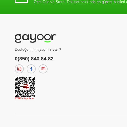
Özel Gün ve Sınırlı Teklifler hakkında en güncel bilgileri 
Desteğe mi ihtiyacınız var ?
0(850) 840 84 82