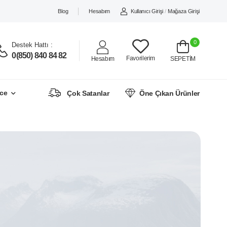
Blog
Hesabım
Kullanıcı Girişi
/
Mağaza Girişi
0
Destek Hattı :
0(850) 840 84 82
Favorilerim
Hesabım
SEPETİM
ce
Çok Satanlar
Öne Çıkan Ürünler