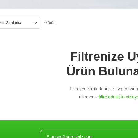
0 ürün
Filtrenize 
Ürün Bulun
Filtreleme kriterlerinize uygun so
dilerseniz
filtrelerinizi temizleye