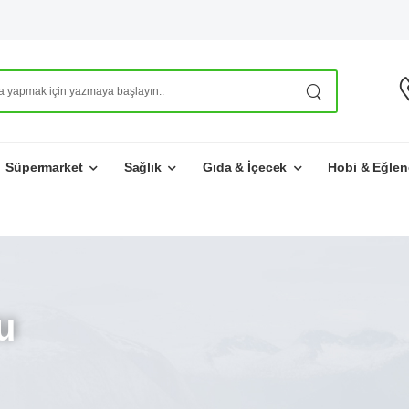
Süpermarket
Sağlık
Gıda & İçecek
Hobi & Eğlen
u