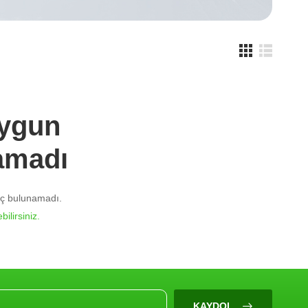
Uygun
amadı
nuç bulunamadı.
bilirsiniz.
KAYDOL