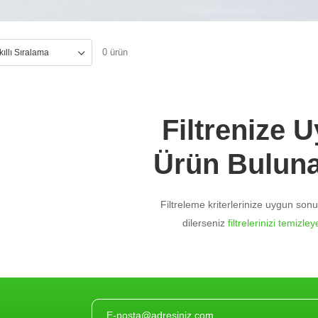
0 ürün
Filtrenize 
Ürün Bulun
Filtreleme kriterlerinize uygun so
dilerseniz
filtrelerinizi temizleye