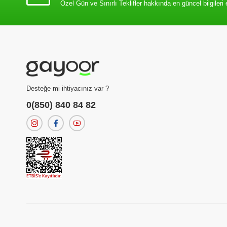
Özel Gün ve Sınırlı Teklifler hakkında en güncel bilgileri 
Desteğe mi ihtiyacınız var ?
0(850) 840 84 82