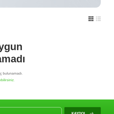
Uygun
amadı
nuç bulunamadı.
bilirsiniz.
KAYDOL