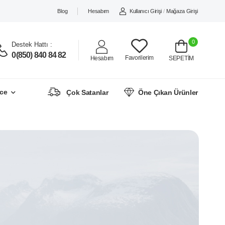
Blog
Hesabım
Kullanıcı Girişi
/
Mağaza Girişi
0
Destek Hattı :
0(850) 840 84 82
Favorilerim
Hesabım
SEPETİM
ce
Çok Satanlar
Öne Çıkan Ürünler