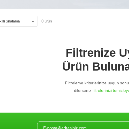
0 ürün
Filtrenize 
Ürün Bulun
Filtreleme kriterlerinize uygun so
dilerseniz
filtrelerinizi temizleye