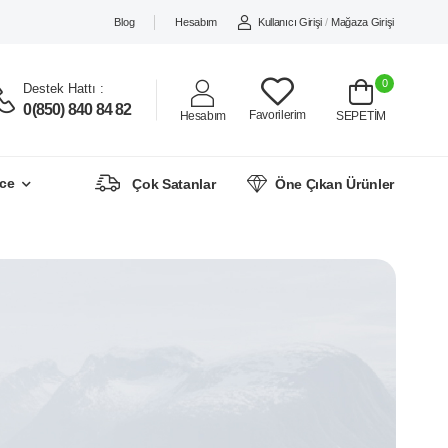
Blog
Hesabım
Kullanıcı Girişi
/
Mağaza Girişi
0
Destek Hattı :
0(850) 840 84 82
Favorilerim
Hesabım
SEPETİM
ce
Çok Satanlar
Öne Çıkan Ürünler