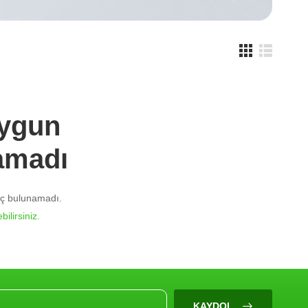
Uygun
amadı
nuç bulunamadı.
bilirsiniz.
KAYDOL