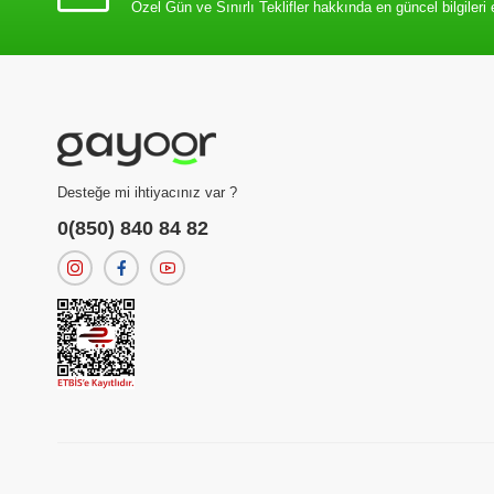
Özel Gün ve Sınırlı Teklifler hakkında en güncel bilgileri 
Desteğe mi ihtiyacınız var ?
0(850) 840 84 82