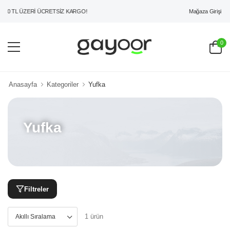
Mağaza Girişi
00 TL ÜZERİ ÜCRETSİZ KARGO!
0
Anasayfa
Kategoriler
Yufka
Yufka
Filtreler
1 ürün