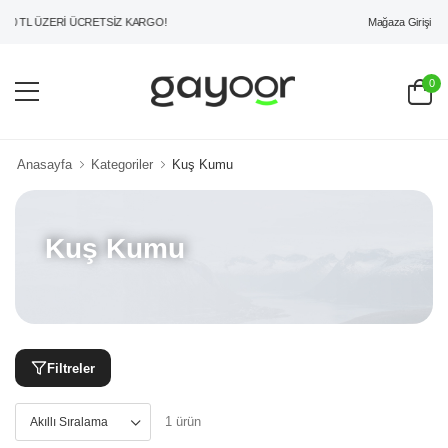
Mağaza Girişi
00 TL ÜZERİ ÜCRETSİZ KARGO!
0
Anasayfa
Kategoriler
Kuş Kumu
Kuş Kumu
Filtreler
1 ürün