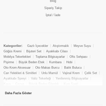
Blog
Sipariş Takip
İptal / İade
Kategoriler:
Gazlı İçecekler
Atıştırmalık
Meyve Suyu
Göğüs Kremi
Bijuteri Set
Ayakkabı Cilası
Mobilya Tekerlekleri
Toplama Bilgisayarlar
Ofis Sehpası
Pişirme
Büyük Beden Etek
Kumbara
Hobi
Oto Krom Aksesuar
Oto Makas Burcu
Balık Bulucu
Can Yelekleri & Simitleri
Unlu Mamül
Vajinal Krem
Çelik Set
Ayakkabı Spreyi
Valiz Tekerleği
Yenilenmiş Bilgisayarlar
Kasa
Cezve
Büyük Beden Gömlek
Kum Saati
Yemek Kitabı
Pandizod
Oto Hortum
Balıkçı Taburesi
Daha Fazla Göster
Tekne Bağlama & Demirleme
Kuru Pasta
Penis Kremi
Elmas Set & Takım
Ayakkabı Bakım Süngeri
Boya
Yenilenmiş Mini Masaüstü Bilgisayar
Keson
Tava