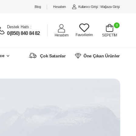
Blog
Hesabım
Kullanıcı Girişi
/
Mağaza Girişi
0
Destek Hattı :
0(850) 840 84 82
Favorilerim
Hesabım
SEPETİM
ce
Çok Satanlar
Öne Çıkan Ürünler