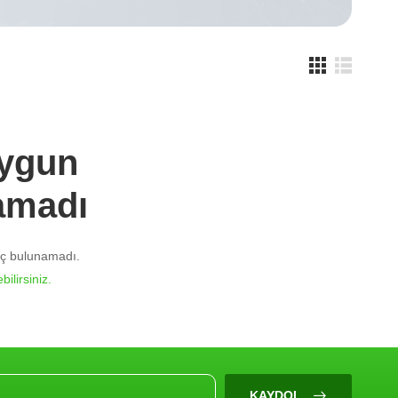
Uygun
amadı
nuç bulunamadı.
bilirsiniz.
KAYDOL