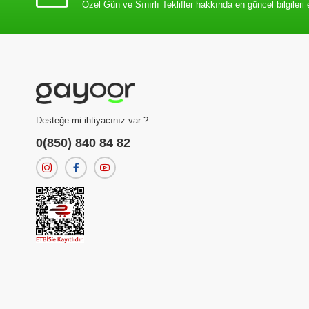
Özel Gün ve Sınırlı Teklifler hakkında en güncel bilgileri 
Desteğe mi ihtiyacınız var ?
0(850) 840 84 82