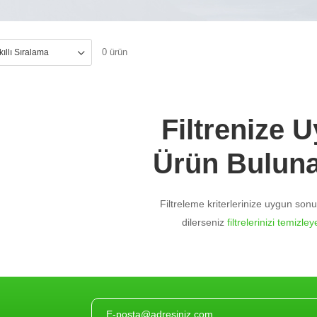
0 ürün
Filtrenize 
Ürün Bulun
Filtreleme kriterlerinize uygun so
dilerseniz
filtrelerinizi temizleye