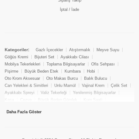
Sipariş Takip
İptal / İade
Kategoriler:
Gazlı İçecekler
Atıştırmalık
Meyve Suyu
Göğüs Kremi
Bijuteri Set
Ayakkabı Cilası
Mobilya Tekerlekleri
Toplama Bilgisayarlar
Ofis Sehpası
Pişirme
Büyük Beden Etek
Kumbara
Hobi
Oto Krom Aksesuar
Oto Makas Burcu
Balık Bulucu
Can Yelekleri & Simitleri
Unlu Mamül
Vajinal Krem
Çelik Set
Ayakkabı Spreyi
Valiz Tekerleği
Yenilenmiş Bilgisayarlar
Kasa
Cezve
Büyük Beden Gömlek
Kum Saati
Yemek Kitabı
Pandizod
Oto Hortum
Balıkçı Taburesi
Daha Fazla Göster
Tekne Bağlama & Demirleme
Kuru Pasta
Penis Kremi
Elmas Set & Takım
Ayakkabı Bakım Süngeri
Boya
Yenilenmiş Mini Masaüstü Bilgisayar
Keson
Tava
Büyük Beden Abiye Elbise
Uzaktan Kumandalı Araçlar