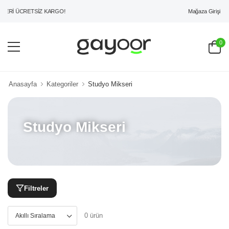
Mağaza Girişi
ZERİ ÜCRETSİZ KARGO!
0
Anasayfa
Kategoriler
Studyo Mikseri
Studyo Mikseri
Filtreler
0 ürün