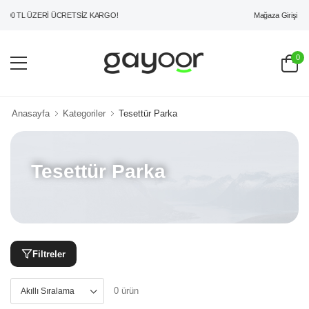
Mağaza Girişi
00 TL ÜZERİ ÜCRETSİZ KARGO!
0
Anasayfa
Kategoriler
Tesettür Parka
Tesettür Parka
Filtreler
0 ürün