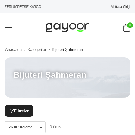
Mağaza Girişi
 ÜZERİ ÜCRETSİZ KARGO!
0
Anasayfa
Kategoriler
Bijuteri Şahmeran
Bijuteri Şahmeran
Filtreler
0 ürün