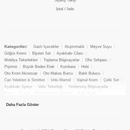
Sipariş Takip
İptal / İade
Kategoriler:
Gazlı İçecekler
Atıştırmalık
Meyve Suyu
Göğüs Kremi
Bijuteri Set
Ayakkabı Cilası
Mobilya Tekerlekleri
Toplama Bilgisayarlar
Ofis Sehpası
Pişirme
Büyük Beden Etek
Kumbara
Hobi
Oto Krom Aksesuar
Oto Makas Burcu
Balık Bulucu
Can Yelekleri & Simitleri
Unlu Mamül
Vajinal Krem
Çelik Set
Ayakkabı Spreyi
Valiz Tekerleği
Yenilenmiş Bilgisayarlar
Kasa
Cezve
Büyük Beden Gömlek
Kum Saati
Yemek Kitabı
Pandizod
Oto Hortum
Balıkçı Taburesi
Daha Fazla Göster
Tekne Bağlama & Demirleme
Kuru Pasta
Penis Kremi
Elmas Set & Takım
Ayakkabı Bakım Süngeri
Boya
Yenilenmiş Mini Masaüstü Bilgisayar
Keson
Tava
Büyük Beden Abiye Elbise
Uzaktan Kumandalı Araçlar