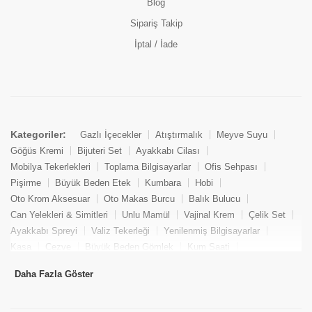
Blog
Sipariş Takip
İptal / İade
Kategoriler:
Gazlı İçecekler
Atıştırmalık
Meyve Suyu
Göğüs Kremi
Bijuteri Set
Ayakkabı Cilası
Mobilya Tekerlekleri
Toplama Bilgisayarlar
Ofis Sehpası
Pişirme
Büyük Beden Etek
Kumbara
Hobi
Oto Krom Aksesuar
Oto Makas Burcu
Balık Bulucu
Can Yelekleri & Simitleri
Unlu Mamül
Vajinal Krem
Çelik Set
Ayakkabı Spreyi
Valiz Tekerleği
Yenilenmiş Bilgisayarlar
Kasa
Cezve
Büyük Beden Gömlek
Kum Saati
Yemek Kitabı
Pandizod
Oto Hortum
Balıkçı Taburesi
Daha Fazla Göster
Tekne Bağlama & Demirleme
Kuru Pasta
Penis Kremi
Elmas Set & Takım
Ayakkabı Bakım Süngeri
Boya
Yenilenmiş Mini Masaüstü Bilgisayar
Keson
Tava