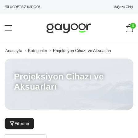
Mağaza Girişi
ZERİ ÜCRETSİZ KARGO!
0
Anasayfa
Kategoriler
Projeksiyon Cihazı ve Aksuarları
Projeksiyon Cihazı ve
Aksuarları
Filtreler