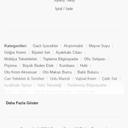
Sipariş Takip
İptal / İade
Kategoriler:
Gazlı İçecekler
Atıştırmalık
Meyve Suyu
Göğüs Kremi
Bijuteri Set
Ayakkabı Cilası
Mobilya Tekerlekleri
Toplama Bilgisayarlar
Ofis Sehpası
Pişirme
Büyük Beden Etek
Kumbara
Hobi
Oto Krom Aksesuar
Oto Makas Burcu
Balık Bulucu
Can Yelekleri & Simitleri
Unlu Mamül
Vajinal Krem
Çelik Set
Ayakkabı Spreyi
Valiz Tekerleği
Yenilenmiş Bilgisayarlar
Kasa
Cezve
Büyük Beden Gömlek
Kum Saati
Yemek Kitabı
Pandizod
Oto Hortum
Balıkçı Taburesi
Daha Fazla Göster
Tekne Bağlama & Demirleme
Kuru Pasta
Penis Kremi
Elmas Set & Takım
Ayakkabı Bakım Süngeri
Boya
Yenilenmiş Mini Masaüstü Bilgisayar
Keson
Tava
Büyük Beden Abiye Elbise
Uzaktan Kumandalı Araçlar