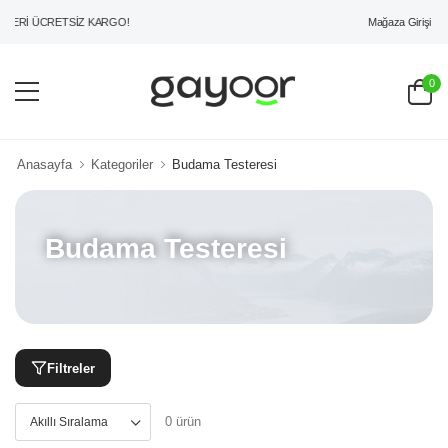
Mağaza Girişi
ZERİ ÜCRETSİZ KARGO!
0
Anasayfa
Kategoriler
Budama Testeresi
Budama Testeresi
Filtreler
0 ürün