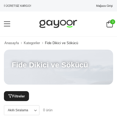
Mağaza Girişi
Rİ ÜCRETSİZ KARGO!
0
Anasayfa
Kategoriler
Fide Dikici ve Sökücü
Fide Dikici ve Sökücü
Filtreler
0 ürün