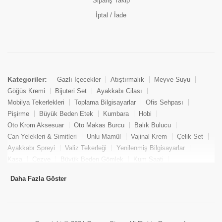
Sipariş Takip
İptal / İade
Kategoriler:
Gazlı İçecekler
Atıştırmalık
Meyve Suyu
Göğüs Kremi
Bijuteri Set
Ayakkabı Cilası
Mobilya Tekerlekleri
Toplama Bilgisayarlar
Ofis Sehpası
Pişirme
Büyük Beden Etek
Kumbara
Hobi
Oto Krom Aksesuar
Oto Makas Burcu
Balık Bulucu
Can Yelekleri & Simitleri
Unlu Mamül
Vajinal Krem
Çelik Set
Ayakkabı Spreyi
Valiz Tekerleği
Yenilenmiş Bilgisayarlar
Kasa
Cezve
Büyük Beden Gömlek
Kum Saati
Yemek Kitabı
Pandizod
Oto Hortum
Balıkçı Taburesi
Daha Fazla Göster
Tekne Bağlama & Demirleme
Kuru Pasta
Penis Kremi
Elmas Set & Takım
Ayakkabı Bakım Süngeri
Boya
Yenilenmiş Mini Masaüstü Bilgisayar
Keson
Tava
Büyük Beden Abiye Elbise
Uzaktan Kumandalı Araçlar