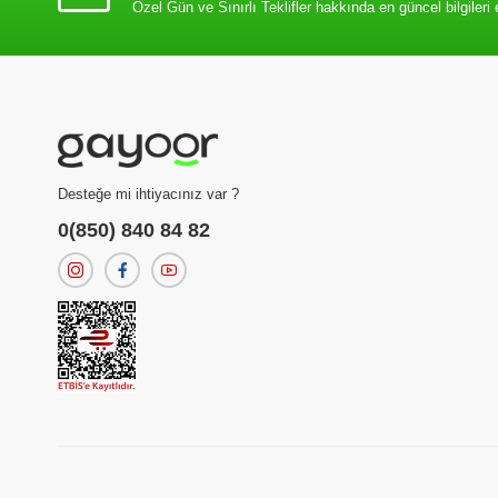
Özel Gün ve Sınırlı Teklifler hakkında en güncel bilgileri 
Desteğe mi ihtiyacınız var ?
0(850) 840 84 82