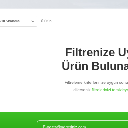
0 ürün
Filtrenize 
Ürün Bulun
Filtreleme kriterlerinize uygun so
dilerseniz
filtrelerinizi temizleye