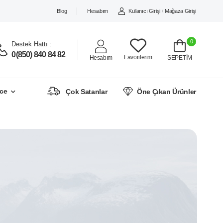
Blog
Hesabım
Kullanıcı Girişi
/
Mağaza Girişi
0
Destek Hattı :
0(850) 840 84 82
Favorilerim
Hesabım
SEPETİM
ce
Çok Satanlar
Öne Çıkan Ürünler