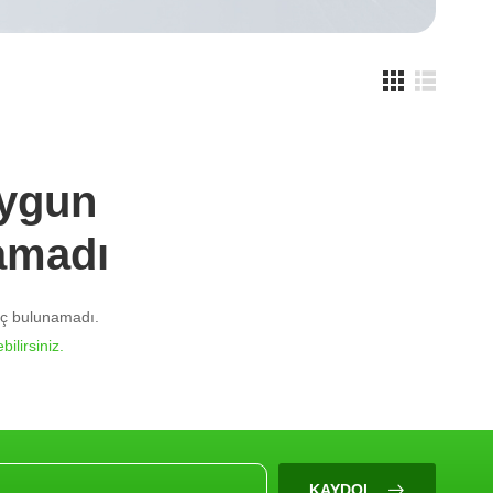
Uygun
amadı
nuç bulunamadı.
bilirsiniz.
KAYDOL