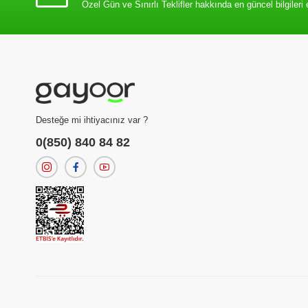
Özel Gün ve Sınırlı Teklifler hakkında en güncel bilgileri 
Desteğe mi ihtiyacınız var ?
0(850) 840 84 82