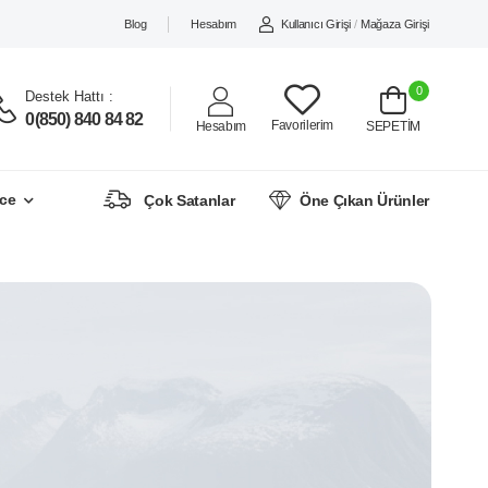
Blog
Hesabım
Kullanıcı Girişi
/
Mağaza Girişi
0
Destek Hattı :
0(850) 840 84 82
Favorilerim
Hesabım
SEPETİM
ce
Çok Satanlar
Öne Çıkan Ürünler