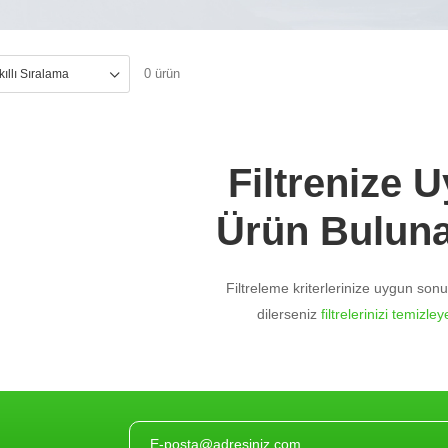
0 ürün
Filtrenize 
Ürün Bulun
Filtreleme kriterlerinize uygun so
dilerseniz
filtrelerinizi temizleye