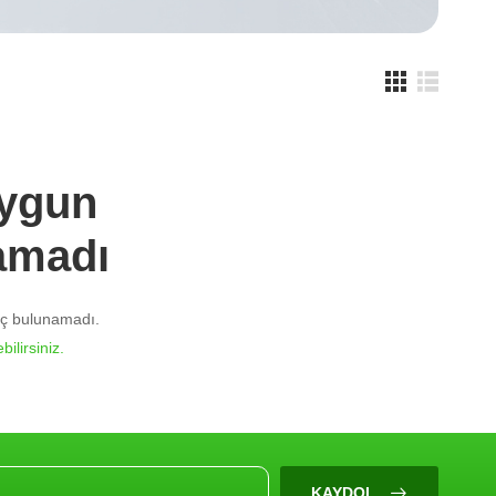
Uygun
amadı
nuç bulunamadı.
bilirsiniz.
KAYDOL