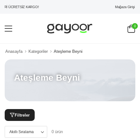
Mağaza Girişi
ERİ ÜCRETSİZ KARGO!
0
Anasayfa
Kategoriler
Ateşleme Beyni
Ateşleme Beyni
Filtreler
0 ürün