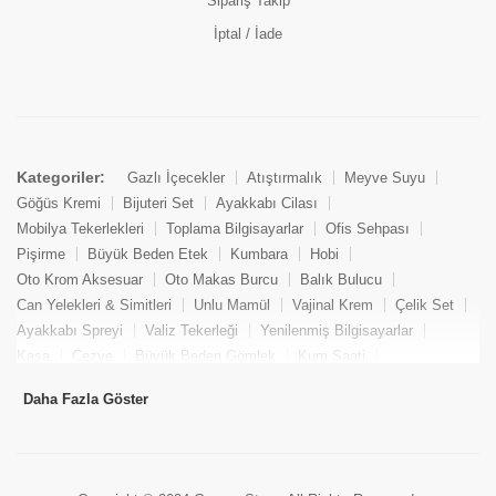
Sipariş Takip
İptal / İade
Kategoriler:
Gazlı İçecekler
Atıştırmalık
Meyve Suyu
Göğüs Kremi
Bijuteri Set
Ayakkabı Cilası
Mobilya Tekerlekleri
Toplama Bilgisayarlar
Ofis Sehpası
Pişirme
Büyük Beden Etek
Kumbara
Hobi
Oto Krom Aksesuar
Oto Makas Burcu
Balık Bulucu
Can Yelekleri & Simitleri
Unlu Mamül
Vajinal Krem
Çelik Set
Ayakkabı Spreyi
Valiz Tekerleği
Yenilenmiş Bilgisayarlar
Kasa
Cezve
Büyük Beden Gömlek
Kum Saati
Yemek Kitabı
Pandizod
Oto Hortum
Balıkçı Taburesi
Daha Fazla Göster
Tekne Bağlama & Demirleme
Kuru Pasta
Penis Kremi
Elmas Set & Takım
Ayakkabı Bakım Süngeri
Boya
Yenilenmiş Mini Masaüstü Bilgisayar
Keson
Tava
Büyük Beden Abiye Elbise
Uzaktan Kumandalı Araçlar