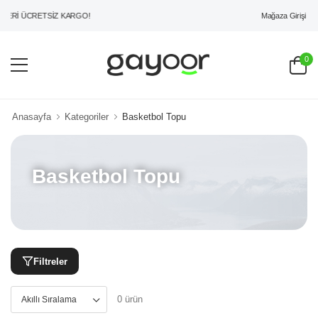
Mağaza Girişi
ZERİ ÜCRETSİZ KARGO!
0
Anasayfa
Kategoriler
Basketbol Topu
Basketbol Topu
Filtreler
0 ürün