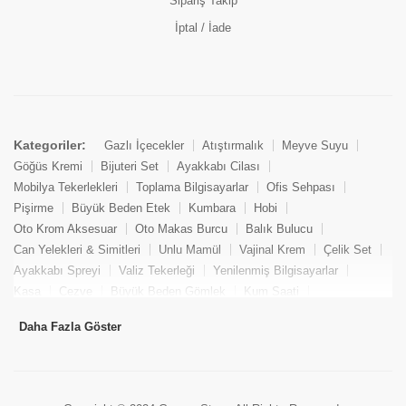
Sipariş Takip
İptal / İade
Kategoriler:
Gazlı İçecekler
Atıştırmalık
Meyve Suyu
Göğüs Kremi
Bijuteri Set
Ayakkabı Cilası
Mobilya Tekerlekleri
Toplama Bilgisayarlar
Ofis Sehpası
Pişirme
Büyük Beden Etek
Kumbara
Hobi
Oto Krom Aksesuar
Oto Makas Burcu
Balık Bulucu
Can Yelekleri & Simitleri
Unlu Mamül
Vajinal Krem
Çelik Set
Ayakkabı Spreyi
Valiz Tekerleği
Yenilenmiş Bilgisayarlar
Kasa
Cezve
Büyük Beden Gömlek
Kum Saati
Yemek Kitabı
Pandizod
Oto Hortum
Balıkçı Taburesi
Daha Fazla Göster
Tekne Bağlama & Demirleme
Kuru Pasta
Penis Kremi
Elmas Set & Takım
Ayakkabı Bakım Süngeri
Boya
Yenilenmiş Mini Masaüstü Bilgisayar
Keson
Tava
Büyük Beden Abiye Elbise
Uzaktan Kumandalı Araçlar