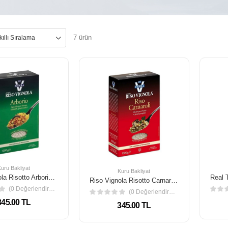
7 ürün
Kuru Bakliyat
Kuru Bakliyat
Riso Vignola Risotto Arborio Pirinç 1 kg
Riso Vignola Risotto Carnaroli Pirinç 1 kg
(0 Değerlendirme)
(0 Değerlendirme)
345.00 TL
345.00 TL