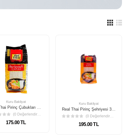
Kuru Bakliyat
Kuru Bakliyat
Real Thai Pirinç Çubukları 375 gr
Real Thai Pirinç Şehriyesi 375 gr
(0 Değerlendirme)
(0 Değerlendirme)
175.00 TL
195.00 TL