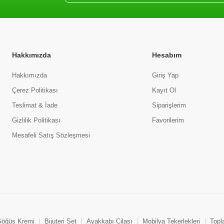
Hakkımızda
Hesabım
Hakkımızda
Giriş Yap
Çerez Politikası
Kayıt Ol
Teslimat & İade
Siparişlerim
Gizlilik Politikası
Favorilerim
Mesafeli Satış Sözleşmesi
öğüs Kremi
Bijuteri Set
Ayakkabı Cilası
Mobilya Tekerlekleri
Topl