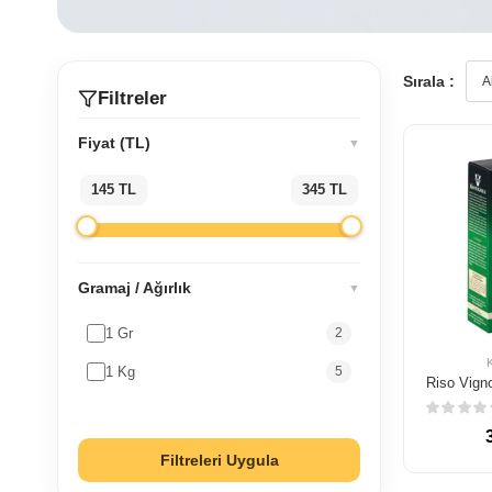
Sırala :
Filtreler
Fiyat (TL)
▼
145 TL
345 TL
Gramaj / Ağırlık
▼
1 Gr
2
1 Kg
5
Filtreleri Uygula