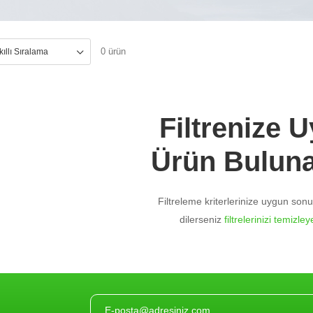
0 ürün
Filtrenize 
Ürün Bulun
Filtreleme kriterlerinize uygun so
dilerseniz
filtrelerinizi temizleye