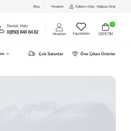
Blog
Hesabım
Kullanıcı Girişi
/
Mağaza Girişi
0
Destek Hattı :
0(850) 840 84 82
Favorilerim
Hesabım
SEPETİM
ce
Çok Satanlar
Öne Çıkan Ürünler