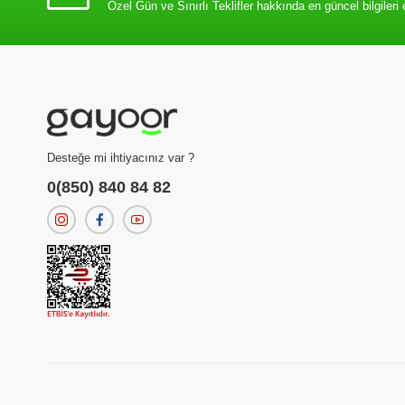
Özel Gün ve Sınırlı Teklifler hakkında en güncel bilgileri 
Desteğe mi ihtiyacınız var ?
0(850) 840 84 82