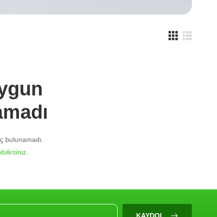
Uygun
amadı
nuç bulunamadı.
bilirsiniz.
KAYDOL