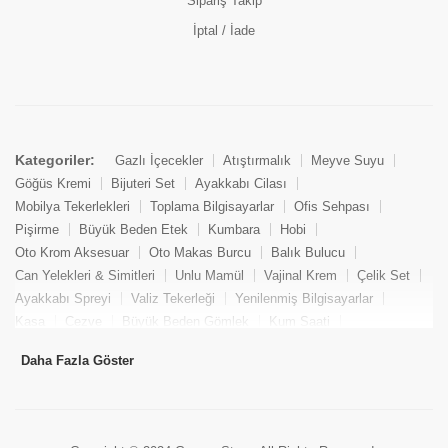
Sipariş Takip
İptal / İade
Kategoriler:
Gazlı İçecekler
Atıştırmalık
Meyve Suyu
Göğüs Kremi
Bijuteri Set
Ayakkabı Cilası
Mobilya Tekerlekleri
Toplama Bilgisayarlar
Ofis Sehpası
Pişirme
Büyük Beden Etek
Kumbara
Hobi
Oto Krom Aksesuar
Oto Makas Burcu
Balık Bulucu
Can Yelekleri & Simitleri
Unlu Mamül
Vajinal Krem
Çelik Set
Ayakkabı Spreyi
Valiz Tekerleği
Yenilenmiş Bilgisayarlar
Kasa
Cezve
Büyük Beden Gömlek
Kum Saati
Yemek Kitabı
Pandizod
Oto Hortum
Balıkçı Taburesi
Daha Fazla Göster
Tekne Bağlama & Demirleme
Kuru Pasta
Penis Kremi
Elmas Set & Takım
Ayakkabı Bakım Süngeri
Boya
Yenilenmiş Mini Masaüstü Bilgisayar
Keson
Tava
Büyük Beden Abiye Elbise
Uzaktan Kumandalı Araçlar