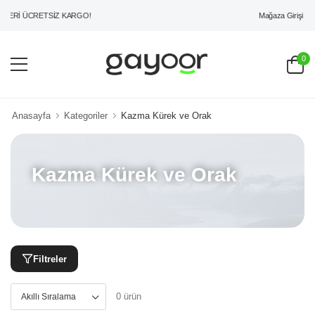
Mağaza Girişi
ZERİ ÜCRETSİZ KARGO!
0
Anasayfa
Kategoriler
Kazma Kürek ve Orak
Kazma Kürek ve Orak
Filtreler
0 ürün