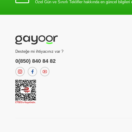
Özel Gün ve Sınırlı Teklifler hakkında en güncel bilgileri 
Desteğe mi ihtiyacınız var ?
0(850) 840 84 82