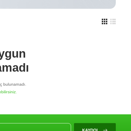
Uygun
amadı
nuç bulunamadı.
bilirsiniz.
KAYDOL