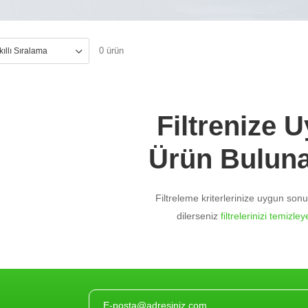
0 ürün
Filtrenize 
Ürün Bulun
Filtreleme kriterlerinize uygun so
dilerseniz
filtrelerinizi temizleye