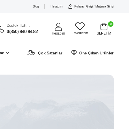
Blog
Hesabım
Kullanıcı Girişi
/
Mağaza Girişi
0
Destek Hattı :
0(850) 840 84 82
Favorilerim
Hesabım
SEPETİM
ce
Çok Satanlar
Öne Çıkan Ürünler