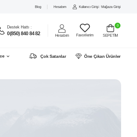
Blog
Hesabım
Kullanıcı Girişi
/
Mağaza Girişi
0
Destek Hattı :
0(850) 840 84 82
Favorilerim
Hesabım
SEPETİM
ce
Çok Satanlar
Öne Çıkan Ürünler