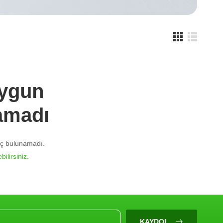
Uygun
amadı
nuç bulunamadı.
bilirsiniz.
KAYDOL