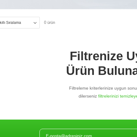
0 ürün
Filtrenize 
Ürün Bulun
Filtreleme kriterlerinize uygun so
dilerseniz
filtrelerinizi temizleye