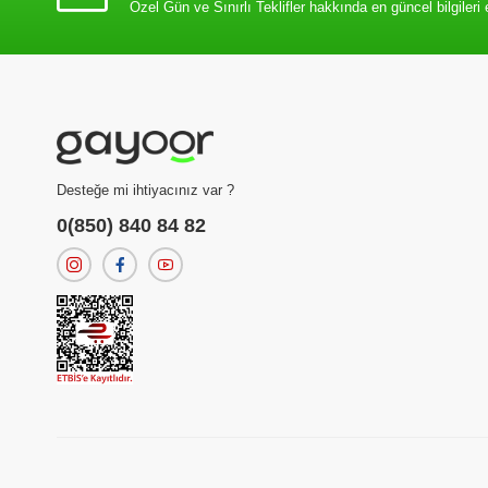
Özel Gün ve Sınırlı Teklifler hakkında en güncel bilgileri 
Desteğe mi ihtiyacınız var ?
0(850) 840 84 82