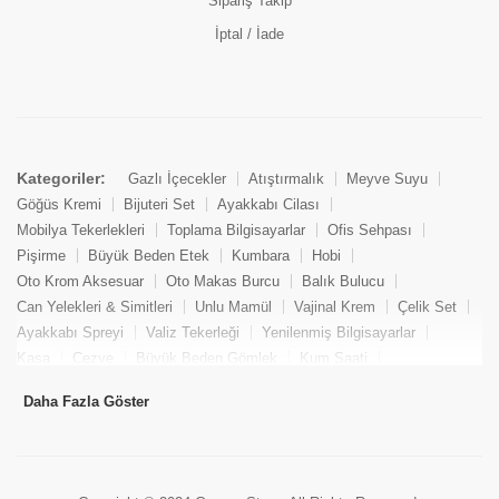
Sipariş Takip
İptal / İade
Kategoriler:
Gazlı İçecekler
Atıştırmalık
Meyve Suyu
Göğüs Kremi
Bijuteri Set
Ayakkabı Cilası
Mobilya Tekerlekleri
Toplama Bilgisayarlar
Ofis Sehpası
Pişirme
Büyük Beden Etek
Kumbara
Hobi
Oto Krom Aksesuar
Oto Makas Burcu
Balık Bulucu
Can Yelekleri & Simitleri
Unlu Mamül
Vajinal Krem
Çelik Set
Ayakkabı Spreyi
Valiz Tekerleği
Yenilenmiş Bilgisayarlar
Kasa
Cezve
Büyük Beden Gömlek
Kum Saati
Yemek Kitabı
Pandizod
Oto Hortum
Balıkçı Taburesi
Daha Fazla Göster
Tekne Bağlama & Demirleme
Kuru Pasta
Penis Kremi
Elmas Set & Takım
Ayakkabı Bakım Süngeri
Boya
Yenilenmiş Mini Masaüstü Bilgisayar
Keson
Tava
Büyük Beden Abiye Elbise
Uzaktan Kumandalı Araçlar