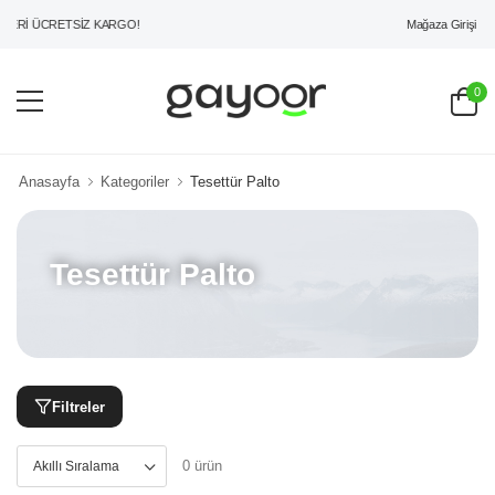
Mağaza Girişi
ERİ ÜCRETSİZ KARGO!
0
Anasayfa
Kategoriler
Tesettür Palto
Tesettür Palto
Filtreler
0 ürün