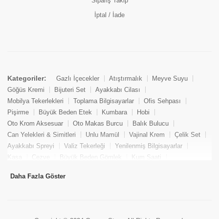
Sipariş Takip
İptal / İade
Kategoriler:
Gazlı İçecekler
Atıştırmalık
Meyve Suyu
Göğüs Kremi
Bijuteri Set
Ayakkabı Cilası
Mobilya Tekerlekleri
Toplama Bilgisayarlar
Ofis Sehpası
Pişirme
Büyük Beden Etek
Kumbara
Hobi
Oto Krom Aksesuar
Oto Makas Burcu
Balık Bulucu
Can Yelekleri & Simitleri
Unlu Mamül
Vajinal Krem
Çelik Set
Ayakkabı Spreyi
Valiz Tekerleği
Yenilenmiş Bilgisayarlar
Kasa
Cezve
Büyük Beden Gömlek
Kum Saati
Yemek Kitabı
Pandizod
Oto Hortum
Balıkçı Taburesi
Daha Fazla Göster
Tekne Bağlama & Demirleme
Kuru Pasta
Penis Kremi
Elmas Set & Takım
Ayakkabı Bakım Süngeri
Boya
Yenilenmiş Mini Masaüstü Bilgisayar
Keson
Tava
Büyük Beden Abiye Elbise
Uzaktan Kumandalı Araçlar