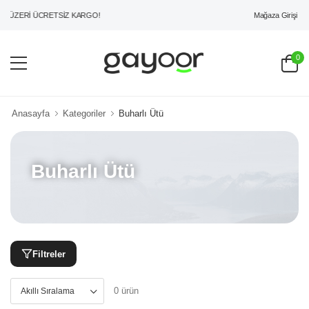
Mağaza Girişi
L ÜZERİ ÜCRETSİZ KARGO!
0
Anasayfa
Kategoriler
Buharlı Ütü
Buharlı Ütü
Filtreler
0 ürün