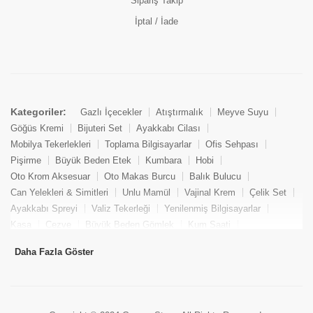
Sipariş Takip
İptal / İade
Kategoriler:
Gazlı İçecekler
Atıştırmalık
Meyve Suyu
Göğüs Kremi
Bijuteri Set
Ayakkabı Cilası
Mobilya Tekerlekleri
Toplama Bilgisayarlar
Ofis Sehpası
Pişirme
Büyük Beden Etek
Kumbara
Hobi
Oto Krom Aksesuar
Oto Makas Burcu
Balık Bulucu
Can Yelekleri & Simitleri
Unlu Mamül
Vajinal Krem
Çelik Set
Ayakkabı Spreyi
Valiz Tekerleği
Yenilenmiş Bilgisayarlar
Kasa
Cezve
Büyük Beden Gömlek
Kum Saati
Yemek Kitabı
Pandizod
Oto Hortum
Balıkçı Taburesi
Daha Fazla Göster
Tekne Bağlama & Demirleme
Kuru Pasta
Penis Kremi
Elmas Set & Takım
Ayakkabı Bakım Süngeri
Boya
Yenilenmiş Mini Masaüstü Bilgisayar
Keson
Tava
Büyük Beden Abiye Elbise
Uzaktan Kumandalı Araçlar