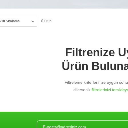
0 ürün
Filtrenize 
Ürün Bulun
Filtreleme kriterlerinize uygun so
dilerseniz
filtrelerinizi temizleye