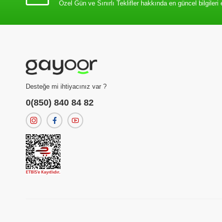
Özel Gün ve Sınırlı Teklifler hakkında en güncel bilgileri 
Desteğe mi ihtiyacınız var ?
0(850) 840 84 82