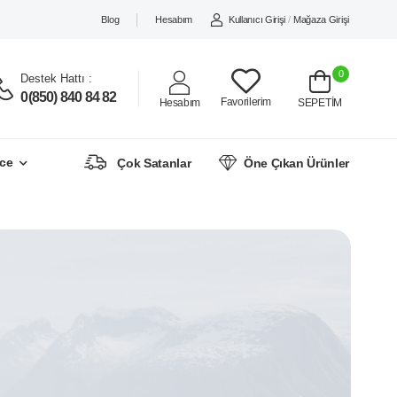
Blog
Hesabım
Kullanıcı Girişi
/
Mağaza Girişi
0
Destek Hattı :
0(850) 840 84 82
Favorilerim
Hesabım
SEPETİM
ce
Çok Satanlar
Öne Çıkan Ürünler