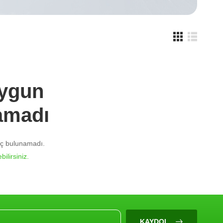
Uygun
amadı
nuç bulunamadı.
bilirsiniz.
KAYDOL