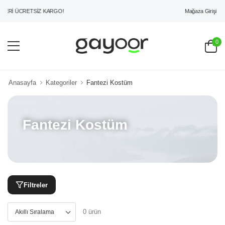
Mağaza Girişi
ERİ ÜCRETSİZ KARGO!
0
Anasayfa
Kategoriler
Fantezi Kostüm
Fantezi Kostüm
Filtreler
0 ürün