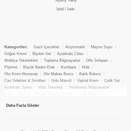
Sipariş Takip
İptal / İade
Kategoriler:
Gazlı İçecekler
Atıştırmalık
Meyve Suyu
Göğüs Kremi
Bijuteri Set
Ayakkabı Cilası
Mobilya Tekerlekleri
Toplama Bilgisayarlar
Ofis Sehpası
Pişirme
Büyük Beden Etek
Kumbara
Hobi
Oto Krom Aksesuar
Oto Makas Burcu
Balık Bulucu
Can Yelekleri & Simitleri
Unlu Mamül
Vajinal Krem
Çelik Set
Ayakkabı Spreyi
Valiz Tekerleği
Yenilenmiş Bilgisayarlar
Kasa
Cezve
Büyük Beden Gömlek
Kum Saati
Yemek Kitabı
Pandizod
Oto Hortum
Balıkçı Taburesi
Daha Fazla Göster
Tekne Bağlama & Demirleme
Kuru Pasta
Penis Kremi
Elmas Set & Takım
Ayakkabı Bakım Süngeri
Boya
Yenilenmiş Mini Masaüstü Bilgisayar
Keson
Tava
Büyük Beden Abiye Elbise
Uzaktan Kumandalı Araçlar