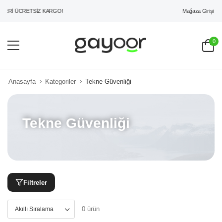
Mağaza Girişi
ERİ ÜCRETSİZ KARGO!
0
Anasayfa
Kategoriler
Tekne Güvenliği
Tekne Güvenliği
Filtreler
0 ürün