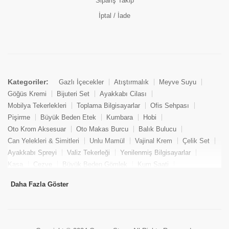
Sipariş Takip
İptal / İade
Kategoriler:
Gazlı İçecekler
Atıştırmalık
Meyve Suyu
Göğüs Kremi
Bijuteri Set
Ayakkabı Cilası
Mobilya Tekerlekleri
Toplama Bilgisayarlar
Ofis Sehpası
Pişirme
Büyük Beden Etek
Kumbara
Hobi
Oto Krom Aksesuar
Oto Makas Burcu
Balık Bulucu
Can Yelekleri & Simitleri
Unlu Mamül
Vajinal Krem
Çelik Set
Ayakkabı Spreyi
Valiz Tekerleği
Yenilenmiş Bilgisayarlar
Kasa
Cezve
Büyük Beden Gömlek
Kum Saati
Yemek Kitabı
Pandizod
Oto Hortum
Balıkçı Taburesi
Daha Fazla Göster
Tekne Bağlama & Demirleme
Kuru Pasta
Penis Kremi
Elmas Set & Takım
Ayakkabı Bakım Süngeri
Boya
Yenilenmiş Mini Masaüstü Bilgisayar
Keson
Tava
Büyük Beden Abiye Elbise
Uzaktan Kumandalı Araçlar