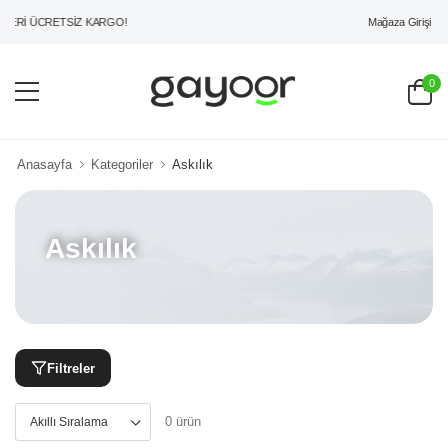
Mağaza Girişi
ERİ ÜCRETSİZ KARGO!
0
Anasayfa
Kategoriler
Askılık
Askılık
Filtreler
0 ürün