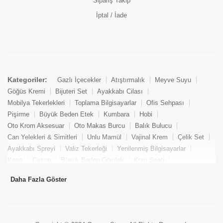
Sipariş Takip
İptal / İade
Kategoriler:
Gazlı İçecekler
Atıştırmalık
Meyve Suyu
Göğüs Kremi
Bijuteri Set
Ayakkabı Cilası
Mobilya Tekerlekleri
Toplama Bilgisayarlar
Ofis Sehpası
Pişirme
Büyük Beden Etek
Kumbara
Hobi
Oto Krom Aksesuar
Oto Makas Burcu
Balık Bulucu
Can Yelekleri & Simitleri
Unlu Mamül
Vajinal Krem
Çelik Set
Ayakkabı Spreyi
Valiz Tekerleği
Yenilenmiş Bilgisayarlar
Kasa
Cezve
Büyük Beden Gömlek
Kum Saati
Yemek Kitabı
Pandizod
Oto Hortum
Balıkçı Taburesi
Daha Fazla Göster
Tekne Bağlama & Demirleme
Kuru Pasta
Penis Kremi
Elmas Set & Takım
Ayakkabı Bakım Süngeri
Boya
Yenilenmiş Mini Masaüstü Bilgisayar
Keson
Tava
Büyük Beden Abiye Elbise
Uzaktan Kumandalı Araçlar