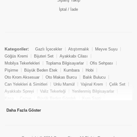
Sipariş Takip
İptal / İade
Kategoriler:
Gazlı İçecekler
Atıştırmalık
Meyve Suyu
Göğüs Kremi
Bijuteri Set
Ayakkabı Cilası
Mobilya Tekerlekleri
Toplama Bilgisayarlar
Ofis Sehpası
Pişirme
Büyük Beden Etek
Kumbara
Hobi
Oto Krom Aksesuar
Oto Makas Burcu
Balık Bulucu
Can Yelekleri & Simitleri
Unlu Mamül
Vajinal Krem
Çelik Set
Ayakkabı Spreyi
Valiz Tekerleği
Yenilenmiş Bilgisayarlar
Kasa
Cezve
Büyük Beden Gömlek
Kum Saati
Yemek Kitabı
Pandizod
Oto Hortum
Balıkçı Taburesi
Daha Fazla Göster
Tekne Bağlama & Demirleme
Kuru Pasta
Penis Kremi
Elmas Set & Takım
Ayakkabı Bakım Süngeri
Boya
Yenilenmiş Mini Masaüstü Bilgisayar
Keson
Tava
Büyük Beden Abiye Elbise
Uzaktan Kumandalı Araçlar