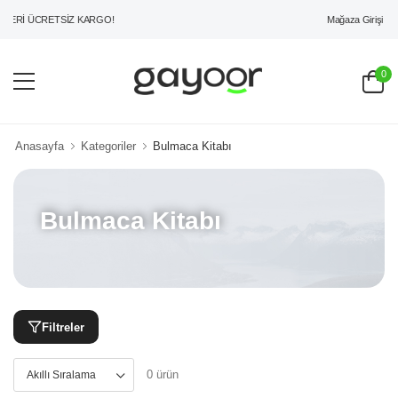
Mağaza Girişi
ZERİ ÜCRETSİZ KARGO!
0
Anasayfa
Kategoriler
Bulmaca Kitabı
Bulmaca Kitabı
Filtreler
0 ürün