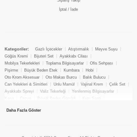
Sipariş Takip
İptal / İade
Kategoriler:
Gazlı İçecekler
Atıştırmalık
Meyve Suyu
Göğüs Kremi
Bijuteri Set
Ayakkabı Cilası
Mobilya Tekerlekleri
Toplama Bilgisayarlar
Ofis Sehpası
Pişirme
Büyük Beden Etek
Kumbara
Hobi
Oto Krom Aksesuar
Oto Makas Burcu
Balık Bulucu
Can Yelekleri & Simitleri
Unlu Mamül
Vajinal Krem
Çelik Set
Ayakkabı Spreyi
Valiz Tekerleği
Yenilenmiş Bilgisayarlar
Kasa
Cezve
Büyük Beden Gömlek
Kum Saati
Yemek Kitabı
Pandizod
Oto Hortum
Balıkçı Taburesi
Daha Fazla Göster
Tekne Bağlama & Demirleme
Kuru Pasta
Penis Kremi
Elmas Set & Takım
Ayakkabı Bakım Süngeri
Boya
Yenilenmiş Mini Masaüstü Bilgisayar
Keson
Tava
Büyük Beden Abiye Elbise
Uzaktan Kumandalı Araçlar