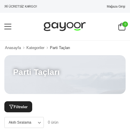
Mağaza Girişi
ZERİ ÜCRETSİZ KARGO!
0
Anasayfa
Kategoriler
Parti Taçları
Parti Taçları
Filtreler
0 ürün