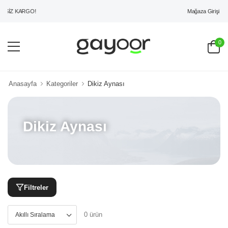
Mağaza Girişi
TSİZ KARGO!
0
Anasayfa
Kategoriler
Dikiz Aynası
Dikiz Aynası
Filtreler
0 ürün