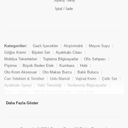
Sipariş Takip
İptal / İade
Kategoriler:
Gazlı İçecekler
Atıştırmalık
Meyve Suyu
Göğüs Kremi
Bijuteri Set
Ayakkabı Cilası
Mobilya Tekerlekleri
Toplama Bilgisayarlar
Ofis Sehpası
Pişirme
Büyük Beden Etek
Kumbara
Hobi
Oto Krom Aksesuar
Oto Makas Burcu
Balık Bulucu
Can Yelekleri & Simitleri
Unlu Mamül
Vajinal Krem
Çelik Set
Ayakkabı Spreyi
Valiz Tekerleği
Yenilenmiş Bilgisayarlar
Kasa
Cezve
Büyük Beden Gömlek
Kum Saati
Yemek Kitabı
Pandizod
Oto Hortum
Balıkçı Taburesi
Daha Fazla Göster
Tekne Bağlama & Demirleme
Kuru Pasta
Penis Kremi
Elmas Set & Takım
Ayakkabı Bakım Süngeri
Boya
Yenilenmiş Mini Masaüstü Bilgisayar
Keson
Tava
Büyük Beden Abiye Elbise
Uzaktan Kumandalı Araçlar