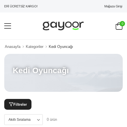
Mağaza Girişi
ZERİ ÜCRETSİZ KARGO!
0
Anasayfa
Kategoriler
Kedi Oyuncağı
Kedi Oyuncağı
Filtreler
0 ürün