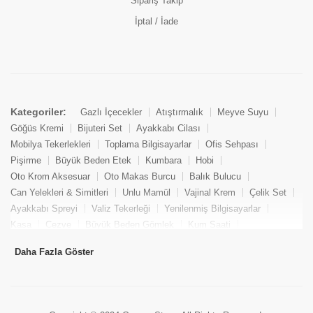
Sipariş Takip
İptal / İade
Kategoriler:
Gazlı İçecekler
Atıştırmalık
Meyve Suyu
Göğüs Kremi
Bijuteri Set
Ayakkabı Cilası
Mobilya Tekerlekleri
Toplama Bilgisayarlar
Ofis Sehpası
Pişirme
Büyük Beden Etek
Kumbara
Hobi
Oto Krom Aksesuar
Oto Makas Burcu
Balık Bulucu
Can Yelekleri & Simitleri
Unlu Mamül
Vajinal Krem
Çelik Set
Ayakkabı Spreyi
Valiz Tekerleği
Yenilenmiş Bilgisayarlar
Kasa
Cezve
Büyük Beden Gömlek
Kum Saati
Yemek Kitabı
Pandizod
Oto Hortum
Balıkçı Taburesi
Daha Fazla Göster
Tekne Bağlama & Demirleme
Kuru Pasta
Penis Kremi
Elmas Set & Takım
Ayakkabı Bakım Süngeri
Boya
Yenilenmiş Mini Masaüstü Bilgisayar
Keson
Tava
Büyük Beden Abiye Elbise
Uzaktan Kumandalı Araçlar