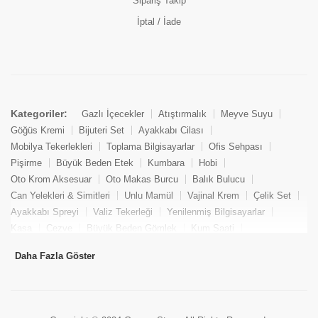
Sipariş Takip
İptal / İade
Kategoriler:
Gazlı İçecekler
Atıştırmalık
Meyve Suyu
Göğüs Kremi
Bijuteri Set
Ayakkabı Cilası
Mobilya Tekerlekleri
Toplama Bilgisayarlar
Ofis Sehpası
Pişirme
Büyük Beden Etek
Kumbara
Hobi
Oto Krom Aksesuar
Oto Makas Burcu
Balık Bulucu
Can Yelekleri & Simitleri
Unlu Mamül
Vajinal Krem
Çelik Set
Ayakkabı Spreyi
Valiz Tekerleği
Yenilenmiş Bilgisayarlar
Kasa
Cezve
Büyük Beden Gömlek
Kum Saati
Yemek Kitabı
Pandizod
Oto Hortum
Balıkçı Taburesi
Daha Fazla Göster
Tekne Bağlama & Demirleme
Kuru Pasta
Penis Kremi
Elmas Set & Takım
Ayakkabı Bakım Süngeri
Boya
Yenilenmiş Mini Masaüstü Bilgisayar
Keson
Tava
Büyük Beden Abiye Elbise
Uzaktan Kumandalı Araçlar