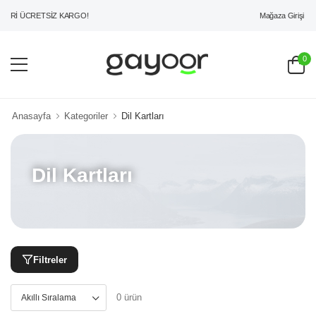
Mağaza Girişi
ERİ ÜCRETSİZ KARGO!
0
Anasayfa
Kategoriler
Dil Kartları
Dil Kartları
Filtreler
0 ürün