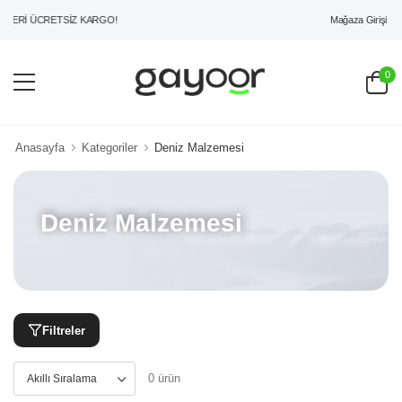
Mağaza Girişi
ZERİ ÜCRETSİZ KARGO!
0
Anasayfa
Kategoriler
Deniz Malzemesi
Deniz Malzemesi
Filtreler
0 ürün