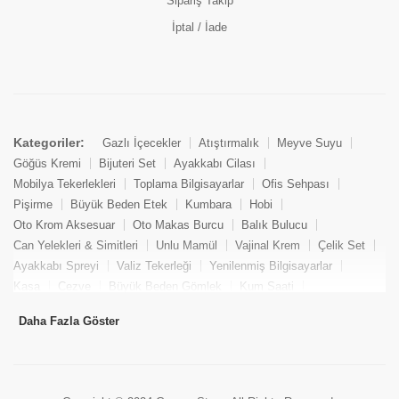
Sipariş Takip
İptal / İade
Kategoriler:
Gazlı İçecekler
Atıştırmalık
Meyve Suyu
Göğüs Kremi
Bijuteri Set
Ayakkabı Cilası
Mobilya Tekerlekleri
Toplama Bilgisayarlar
Ofis Sehpası
Pişirme
Büyük Beden Etek
Kumbara
Hobi
Oto Krom Aksesuar
Oto Makas Burcu
Balık Bulucu
Can Yelekleri & Simitleri
Unlu Mamül
Vajinal Krem
Çelik Set
Ayakkabı Spreyi
Valiz Tekerleği
Yenilenmiş Bilgisayarlar
Kasa
Cezve
Büyük Beden Gömlek
Kum Saati
Yemek Kitabı
Pandizod
Oto Hortum
Balıkçı Taburesi
Daha Fazla Göster
Tekne Bağlama & Demirleme
Kuru Pasta
Penis Kremi
Elmas Set & Takım
Ayakkabı Bakım Süngeri
Boya
Yenilenmiş Mini Masaüstü Bilgisayar
Keson
Tava
Büyük Beden Abiye Elbise
Uzaktan Kumandalı Araçlar